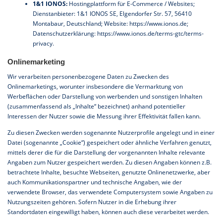
1&1 IONOS:
Hostingplattform für E-Commerce / Websites;
Dienstanbieter: 1&1 IONOS SE, Elgendorfer Str. 57, 56410
Montabaur, Deutschland; Website:
https://www.ionos.de
;
Datenschutzerklärung:
https://www.ionos.de/terms-gtc/terms-
privacy
.
Onlinemarketing
Wir verarbeiten personenbezogene Daten zu Zwecken des
Onlinemarketings, worunter insbesondere die Vermarktung von
Werbeflächen oder Darstellung von werbenden und sonstigen Inhalten
(zusammenfassend als „Inhalte“ bezeichnet) anhand potentieller
Interessen der Nutzer sowie die Messung ihrer Effektivität fallen kann.
Zu diesen Zwecken werden sogenannte Nutzerprofile angelegt und in einer
Datei (sogenannte „Cookie“) gespeichert oder ähnliche Verfahren genutzt,
mittels derer die für die Darstellung der vorgenannten Inhalte relevante
Angaben zum Nutzer gespeichert werden. Zu diesen Angaben können z.B.
betrachtete Inhalte, besuchte Webseiten, genutzte Onlinenetzwerke, aber
auch Kommunikationspartner und technische Angaben, wie der
verwendete Browser, das verwendete Computersystem sowie Angaben zu
Nutzungszeiten gehören. Sofern Nutzer in die Erhebung ihrer
Standortdaten eingewilligt haben, können auch diese verarbeitet werden.