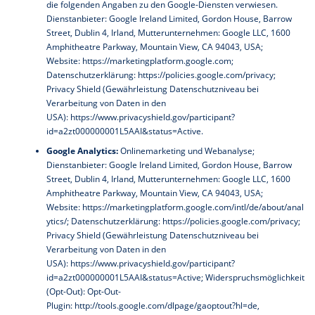
die folgenden Angaben zu den Google-Diensten verwiesen.
Dienstanbieter: Google Ireland Limited, Gordon House, Barrow
Street, Dublin 4, Irland, Mutterunternehmen: Google LLC, 1600
Amphitheatre Parkway, Mountain View, CA 94043, USA;
Website:
https://marketingplatform.google.com
;
Datenschutzerklärung:
https://policies.google.com/privacy
;
Privacy Shield (Gewährleistung Datenschutzniveau bei
Verarbeitung von Daten in den
USA):
https://www.privacyshield.gov/participant?
id=a2zt000000001L5AAI&status=Active
.
Google Analytics:
Onlinemarketing und Webanalyse;
Dienstanbieter: Google Ireland Limited, Gordon House, Barrow
Street, Dublin 4, Irland, Mutterunternehmen: Google LLC, 1600
Amphitheatre Parkway, Mountain View, CA 94043, USA;
Website:
https://marketingplatform.google.com/intl/de/about/anal
ytics/
; Datenschutzerklärung:
https://policies.google.com/privacy
;
Privacy Shield (Gewährleistung Datenschutzniveau bei
Verarbeitung von Daten in den
USA):
https://www.privacyshield.gov/participant?
id=a2zt000000001L5AAI&status=Active
; Widerspruchsmöglichkeit
(Opt-Out): Opt-Out-
Plugin:
http://tools.google.com/dlpage/gaoptout?hl=de
,