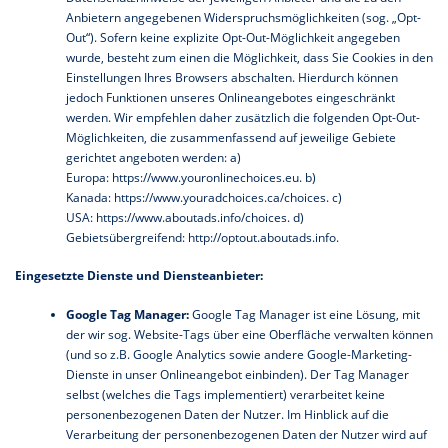
Anbietern angegebenen Widerspruchsmöglichkeiten (sog. „Opt-
Out“). Sofern keine explizite Opt-Out-Möglichkeit angegeben
wurde, besteht zum einen die Möglichkeit, dass Sie Cookies in den
Einstellungen Ihres Browsers abschalten. Hierdurch können
jedoch Funktionen unseres Onlineangebotes eingeschränkt
werden. Wir empfehlen daher zusätzlich die folgenden Opt-Out-
Möglichkeiten, die zusammenfassend auf jeweilige Gebiete
gerichtet angeboten werden: a)
Europa:
https://www.youronlinechoices.eu
. b)
Kanada:
https://www.youradchoices.ca/choices
. c)
USA:
https://www.aboutads.info/choices
. d)
Gebietsübergreifend:
http://optout.aboutads.info
.
Eingesetzte Dienste und Diensteanbieter:
Google Tag Manager:
Google Tag Manager ist eine Lösung, mit
der wir sog. Website-Tags über eine Oberfläche verwalten können
(und so z.B. Google Analytics sowie andere Google-Marketing-
Dienste in unser Onlineangebot einbinden). Der Tag Manager
selbst (welches die Tags implementiert) verarbeitet keine
personenbezogenen Daten der Nutzer. Im Hinblick auf die
Verarbeitung der personenbezogenen Daten der Nutzer wird auf