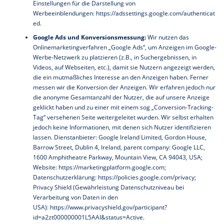
Einstellungen für die Darstellung von
Werbeeinblendungen:
https://adssettings.google.com/authenticat
ed
.
Google Ads und Konversionsmessung:
Wir nutzen das
Onlinemarketingverfahren „Google Ads“, um Anzeigen im Google-
Werbe-Netzwerk zu platzieren (z.B., in Suchergebnissen, in
Videos, auf Webseiten, etc.), damit sie Nutzern angezeigt werden,
die ein mutmaßliches Interesse an den Anzeigen haben. Ferner
messen wir die Konversion der Anzeigen. Wir erfahren jedoch nur
die anonyme Gesamtanzahl der Nutzer, die auf unsere Anzeige
geklickt haben und zu einer mit einem sog „Conversion-Tracking-
Tag“ versehenen Seite weitergeleitet wurden. Wir selbst erhalten
jedoch keine Informationen, mit denen sich Nutzer identifizieren
lassen. Dienstanbieter: Google Ireland Limited, Gordon House,
Barrow Street, Dublin 4, Ireland, parent company: Google LLC,
1600 Amphitheatre Parkway, Mountain View, CA 94043, USA;
Website:
https://marketingplatform.google.com
;
Datenschutzerklärung:
https://policies.google.com/privacy
;
Privacy Shield (Gewährleistung Datenschutzniveau bei
Verarbeitung von Daten in den
USA):
https://www.privacyshield.gov/participant?
id=a2zt000000001L5AAI&status=Active
.