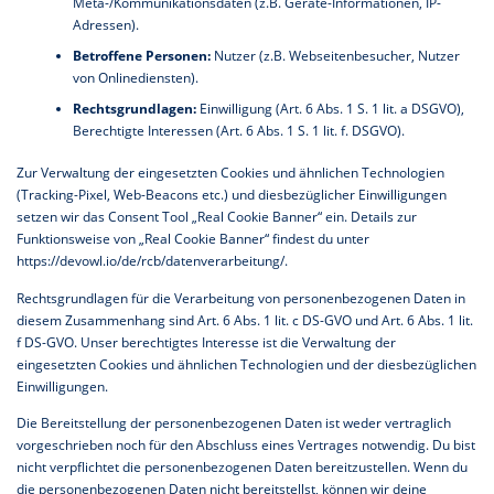
Meta-/Kommunikationsdaten (z.B. Geräte-Informationen, IP-
Adressen).
Betroffene Personen:
Nutzer (z.B. Webseitenbesucher, Nutzer
von Onlinediensten).
Rechtsgrundlagen:
Einwilligung (Art. 6 Abs. 1 S. 1 lit. a DSGVO),
Berechtigte Interessen (Art. 6 Abs. 1 S. 1 lit. f. DSGVO).
Zur Verwaltung der eingesetzten Cookies und ähnlichen Technologien
(Tracking-Pixel, Web-Beacons etc.) und diesbezüglicher Einwilligungen
setzen wir das Consent Tool „Real Cookie Banner“ ein. Details zur
Funktionsweise von „Real Cookie Banner“ findest du unter
https://devowl.io/de/rcb/datenverarbeitung/
.
Rechtsgrundlagen für die Verarbeitung von personenbezogenen Daten in
diesem Zusammenhang sind Art. 6 Abs. 1 lit. c DS-GVO und Art. 6 Abs. 1 lit.
f DS-GVO. Unser berechtigtes Interesse ist die Verwaltung der
eingesetzten Cookies und ähnlichen Technologien und der diesbezüglichen
Einwilligungen.
Die Bereitstellung der personenbezogenen Daten ist weder vertraglich
vorgeschrieben noch für den Abschluss eines Vertrages notwendig. Du bist
nicht verpflichtet die personenbezogenen Daten bereitzustellen. Wenn du
die personenbezogenen Daten nicht bereitstellst, können wir deine