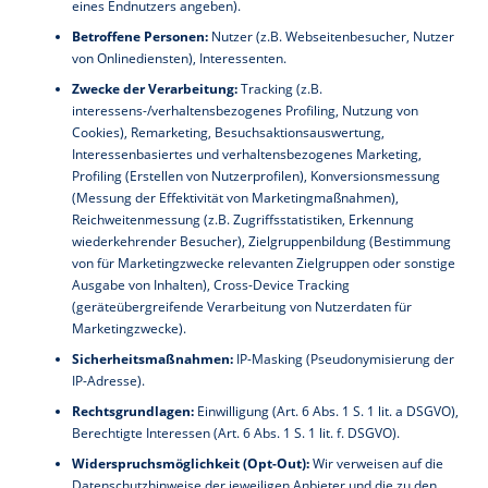
eines Endnutzers angeben).
Betroffene Personen:
Nutzer (z.B. Webseitenbesucher, Nutzer
von Onlinediensten), Interessenten.
Zwecke der Verarbeitung:
Tracking (z.B.
interessens-/verhaltensbezogenes Profiling, Nutzung von
Cookies), Remarketing, Besuchsaktionsauswertung,
Interessenbasiertes und verhaltensbezogenes Marketing,
Profiling (Erstellen von Nutzerprofilen), Konversionsmessung
(Messung der Effektivität von Marketingmaßnahmen),
Reichweitenmessung (z.B. Zugriffsstatistiken, Erkennung
wiederkehrender Besucher), Zielgruppenbildung (Bestimmung
von für Marketingzwecke relevanten Zielgruppen oder sonstige
Ausgabe von Inhalten), Cross-Device Tracking
(geräteübergreifende Verarbeitung von Nutzerdaten für
Marketingzwecke).
Sicherheitsmaßnahmen:
IP-Masking (Pseudonymisierung der
IP-Adresse).
Rechtsgrundlagen:
Einwilligung (Art. 6 Abs. 1 S. 1 lit. a DSGVO),
Berechtigte Interessen (Art. 6 Abs. 1 S. 1 lit. f. DSGVO).
Widerspruchsmöglichkeit (Opt-Out):
Wir verweisen auf die
Datenschutzhinweise der jeweiligen Anbieter und die zu den