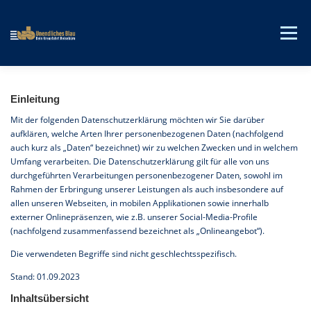
Zum
Inhalt
Menü
springen
Reedereien
Schiffe
Einleitung
Mit der folgenden Datenschutzerklärung möchten wir Sie darüber
aufklären, welche Arten Ihrer personenbezogenen Daten (nachfolgend
Reiseziele
Ab Deutschland
auch kurz als „Daten“ bezeichnet) wir zu welchen Zwecken und in welchem
Umfang verarbeiten. Die Datenschutzerklärung gilt für alle von uns
durchgeführten Verarbeitungen personenbezogener Daten, sowohl im
Rahmen der Erbringung unserer Leistungen als auch insbesondere auf
Angebote & Tipps
Services
allen unseren Webseiten, in mobilen Applikationen sowie innerhalb
externer Onlinepräsenzen, wie z.B. unserer Social-Media-Profile
(nachfolgend zusammenfassend bezeichnet als „Onlineangebot“).
Die verwendeten Begriffe sind nicht geschlechtsspezifisch.
Stand: 01.09.2023
Inhaltsübersicht