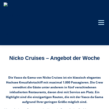
Zum
Inhalt
springen
Menü
Reedereien
Schiffe
Reiseziele
Nicko Cruises – Angebot der Woche
Ab Deutschland
Angebote & Tipps
Services
Die Vasco da Gama von Nicko Cruises ist ein klassisch elegantes
Hochsee Kreuzfahrtschiff mit maximal 1.000 Passagieren. Die Crew
verwöhnt die Gäste unter anderem in fünf verschiedenen
inkludierten Restaurants, davon drei mit Service am Platz. Ein
Highlight sind die einzigartigen Routen, die mit der Vasco da Gama
aufgrund Ihrer geringen Größe möglich sind.