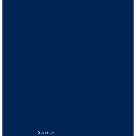
Hapag-Lloyd Cruises – Tipp der Woche
Mein Schiff Angebote
AIDA – Verlockung der Woche
MSC – Catch of the week
Nicko Cruises
Nicko Cruises – Angebot der
Woche Vasco da Gama
Nicko Cruises – Angebot der
Woche Flussreisen
Für Alleinreisende
Weltreisen
AIDA Verlockung der Woche
Mein Schiff Relax & Flow
Vasco da Gama
Vasco da Gama – Angebot
der Woche für Alleinreisende
EXPLORA
Weihnachten und Silvester 2026
Services