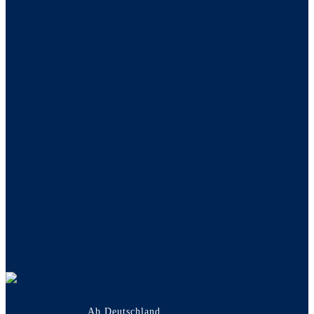
Kanaren
Karibik & Mittelamerika
Mittelmeer
Nordeuropa
Norwegen
Orient
Ostsee
Südamerika
Westeuropa
Welt- und Langzeitreisen
AIDA Weltreisen
AIDA Weltenbummler
Mein Schiff Weltentdecker
Cunard Weltreisen
Nicko Cruises – Weltreise Vasco da
Gama 2026/27
MSC Weltreisen
Fluss Kreuzfahrten weltweit
Ab Deutschland