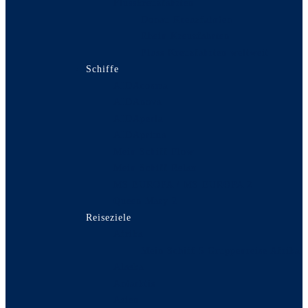
Flusskreuzfahrten
Donau Kreuzfahrten
Rhein Kreuzfahrten
Fluss Kreuzfahrten weltweit
Schiffe
AIDAcosma
AIDAnova
AIDAperla
AIDAprima
Mein Schiff Flow
Mein Schiff Relax
MS EUROPA / MS EUROPA 2
Queen Mary 2
Reiseziele
Afrika
Mein Schiff 5 Gruppenreise Afrika
Alaska
Antarktis
Asien