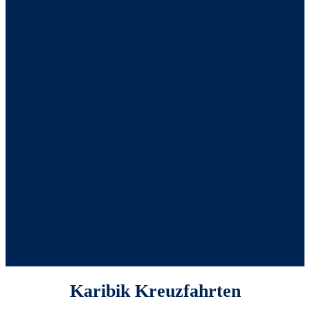
Kreuzfahrt Anfrage
Online Terminvereinbarung
Reiseversicherung
Landausflüge
Parken und Hotels
Gepäckservice
Newsletter
Newsletter für Alleinreisende
Über uns
Unser Kreuzfahrt Blog
Unser YouTube Kanal
Kontakt
Kontakt
E-Mail senden
Jetzt anrufen
Karibik Kreuzfahrten